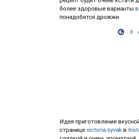
рецепт будет очень кстати 
более здоровые варианты
в
понадобятся дрожжи.
В
Идея приготовления вкусной
странице
victoria.syvak
в
Ins
сладкой и очень ароматной.