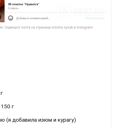
 г
150 г
ю (я добавила изюм и курагу)