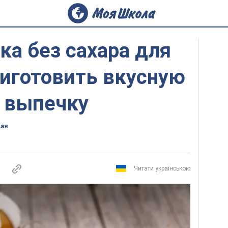
ка без сахара для
риготовить вкусную
 выпечку
вая
Читати українською