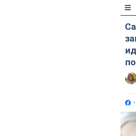
Са
за
ид
по
1