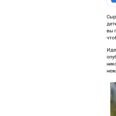
Сыр
дет
вы 
что
Иде
опу
ник
неж