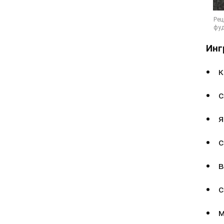
Инг
к
с
я
с
в
с
м