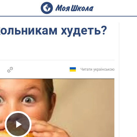
ольникам худеть?
Читати українською
Play Video