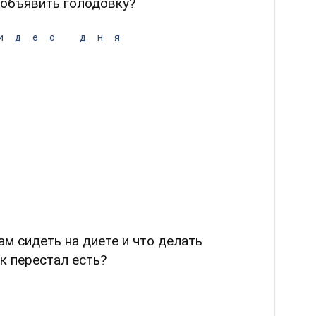
е объявить голодовку?
идео дня
м сидеть на диете и что делать
к перестал есть?