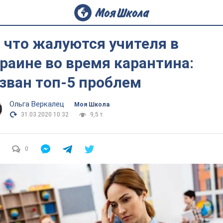
 что жалуются учителя в
раине во время карантина:
зван топ-5 проблем
Ольга Веркалец
Моя Школа
31.03.2020 10:32
9,5 т.
0