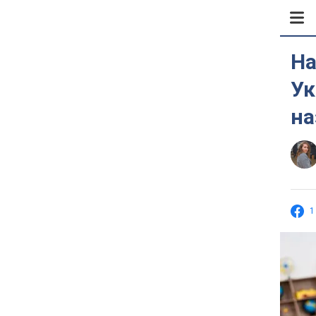
На
Ук
на
1