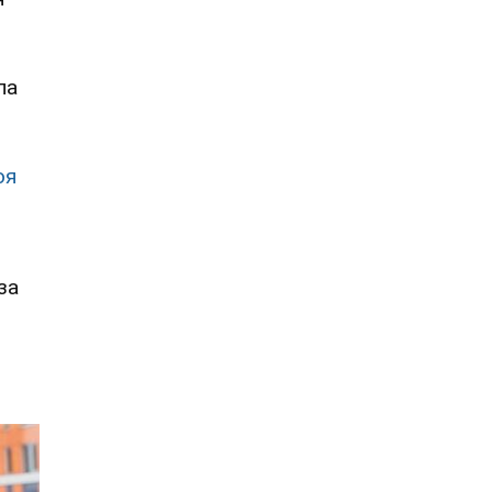
ла
оя
за