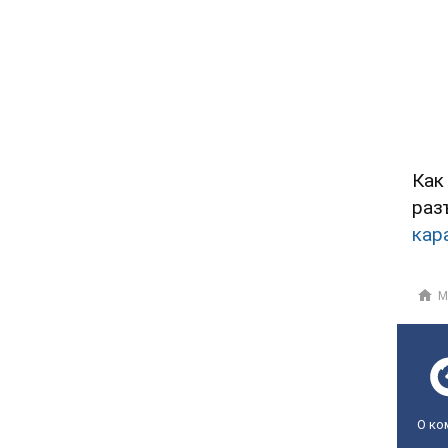
Как
раз
кар
М
О ко