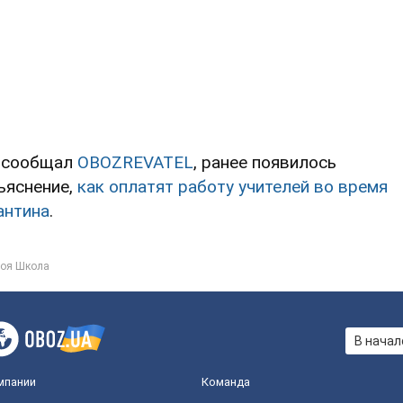
 сообщал
OBOZREVATEL
, ранее появилось
ъяснение,
как оплатят работу учителей во время
антина
.
оя Школа
В начал
мпании
Команда