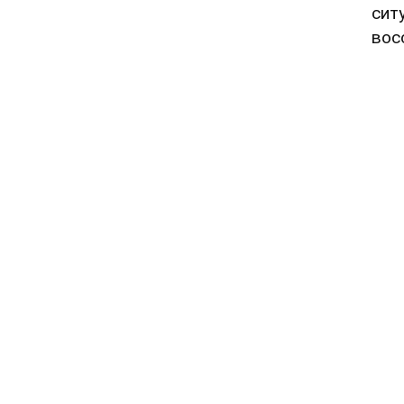
сит
вос