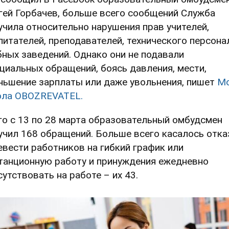
гей Горбачев, больше всего сообщений Служба
учила относительно нарушения прав учителей,
питателей, преподавателей, технического персона
бных заведений. Однако они не подавали
циальных обращений, боясь давления, мести,
ньшение зарплаты или даже увольнения, пишет
М
ла OBOZREVATEL.
го с 13 по 28 марта образовательный омбудсмен
учил 168 обращений. Больше всего касалось отка
евести работников на гибкий график или
танционную работу и принуждения ежедневно
сутствовать на работе – их 43.