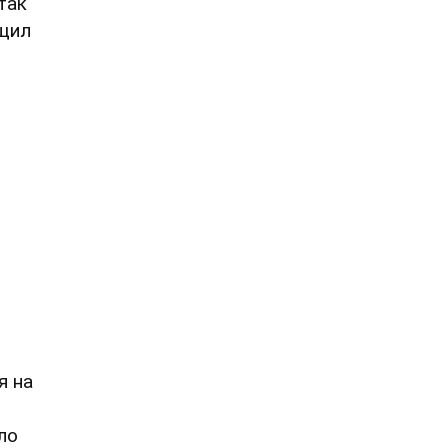
так
бщил
я на
ло