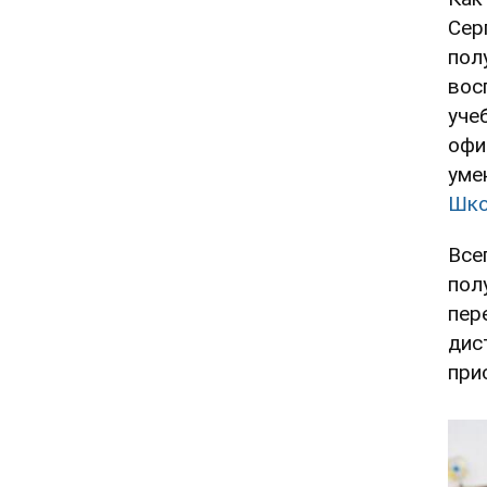
Сер
пол
вос
уче
офи
уме
Шко
Все
пол
пер
дис
при