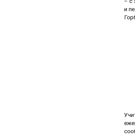
– с
и п
Гор
Учи
еже
соо