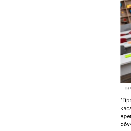
"Пр
кас
вре
обу