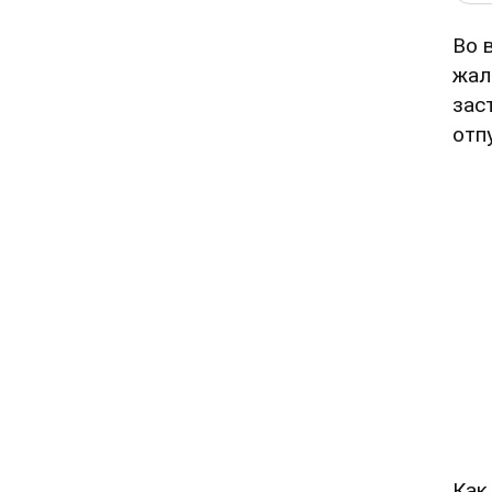
Во 
жал
зас
отп
Как