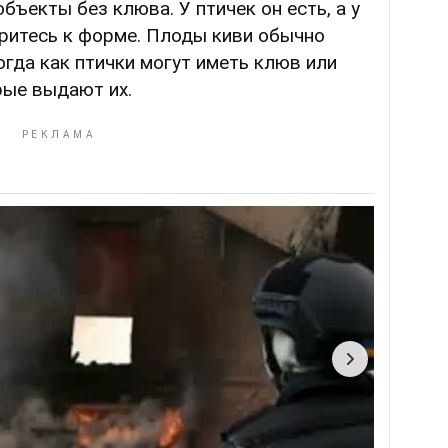
бъекты без клюва. У птичек он есть, а у
тритесь к форме. Плоды киви обычно
огда как птички могут иметь клюв или
рые выдают их.