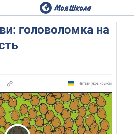
ви: головоломка на
сть
Читати українською