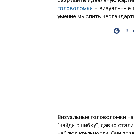
разрушить идеальную карти
головоломки
– визуальные 
умение мыслить нестандарт
В
Визуальные головоломки на
"найди ошибку", давно стал
наблюдательности. Они поз