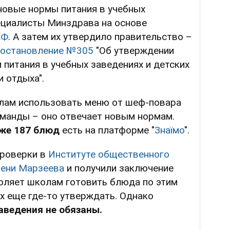
новые нормы питания в учебных
ециалисты Минздрава на основе
ЕФ
. А затем их утвердило правительство –
постановление №305
"Об утверждении
 питания в учебных заведениях и детских
 отдыха".
лам использовать меню от шеф-повара
оманды – оно отвечает новым нормам.
же 187 блюд
есть на платформе "
Знаїмо
".
проверки в
Институте общественного
ени Марзеева
и получили заключение
воляет школам готовить блюда по этим
х еще где-то утверждать. Однако
аведения не обязаны.