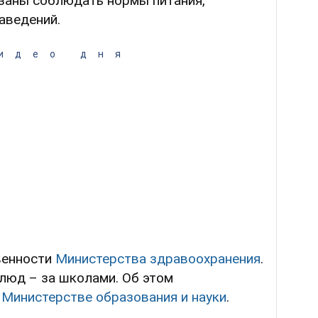
язаны соблюдать нормы питания,
аведений.
идео дня
венности
Министерства здравоохранения
.
блюд – за школами. Об этом
в
Министерстве образования и науки
.