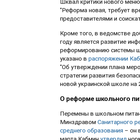
Шквал критики нового меню
"Реформа новая, требует вр
предоставителями и соискат
Кроме того, в ведомстве до
году является развитие инф
реформированию системы шко
указано в
распоряжении Каб
"Об утверждении плана мер
стратегии развития безопас
новой украинской школе на 2
О реформе школьного пи
Перемены в школьном питан
Минздравом
Санитарного р
среднего образования
– он 
марта Кабмин
утвердил
норм