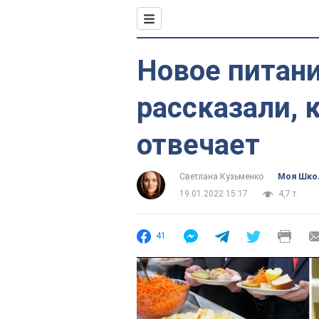
Новое питани
рассказали, к
отвечает
Светлана Кузьменко
Моя Шко
19.01.2022 15:17
4,7 т.
41