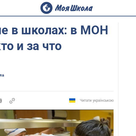
е в школах: в МОН
то и за что
ла
Читати українською