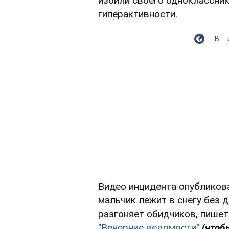
избили своего одноклассни
гиперактивности.
В
Видео инцидента опубликова
мальчик лежит в снегу без 
разгоняет обидчиков, пише
"Вечерние ведомости"
(чтоб