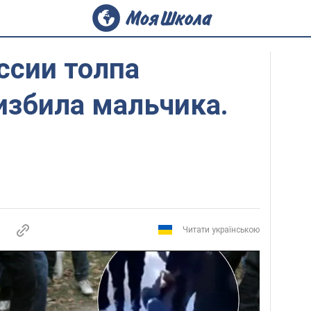
оссии толпа
избила мальчика.
Читати українською