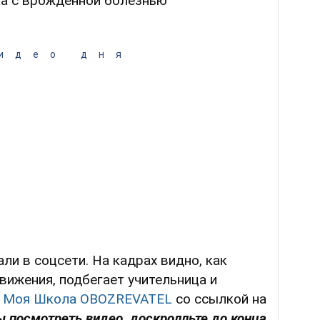
ка с врожденной болезнью
идео дня
ли в соцсети. На кадрах видно, как
движения, подбегает учительница и
т
Моя Школа OBOZREVATEL
со ссылкой на
ы посмотреть видео, доскролльте до конца