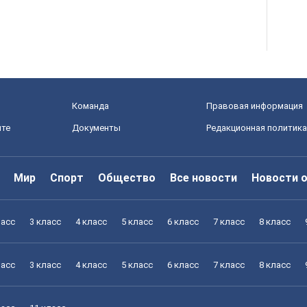
Команда
Правовая информация
йте
Документы
Редакционная политика
Мир
Спорт
Общество
Все новости
Новости 
ласс
3 класс
4 класс
5 класс
6 класс
7 класс
8 класс
ласс
3 класс
4 класс
5 класс
6 класс
7 класс
8 класс