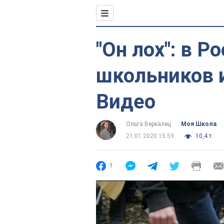
"Он лох": в Р
школьников 
Видео
Ольга Веркалец
Моя Школа
21.01.2020 15:59
10,4 т.
1