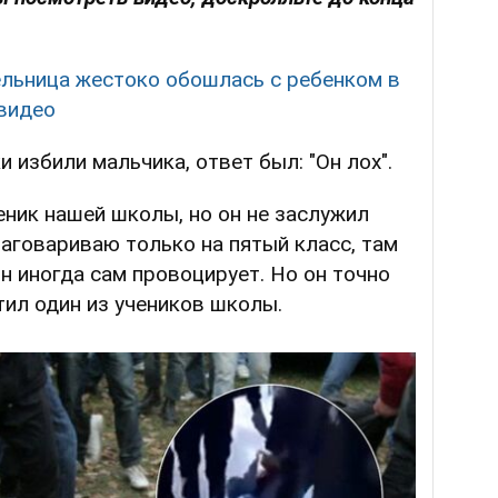
ельница жестоко обошлась с ребенком в
 видео
 избили мальчика, ответ был: "Он лох".
ченик нашей школы, но он не заслужил
 наговариваю только на пятый класс, там
он иногда сам провоцирует. Но он точно
тил один из учеников школы.