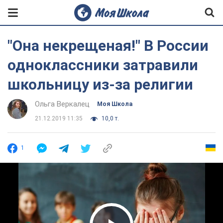
"Она некрещеная!" В России
одноклассники затравили
школьницу из-за религии
Ольга Веркалец
Моя Школа
21.12.2019 11:35
10,0 т.
1