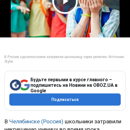
Play Video
Будьте первыми в курсе главного –
подпишитесь на Новини на OBOZ.UA в
Google
Подписаться
В
Челябинске
(Россия)
школьники затравили
некрещеную ученицу во время урока,