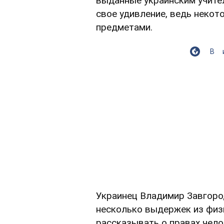
выданные украинским учител
свое удивление, ведь некот
предметами.
В
Украинец Владимир Завгоро
несколько выдержек из физ
рассказывать о правах чело