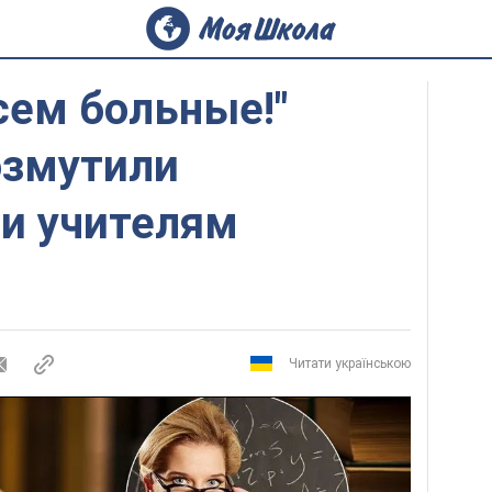
сем больные!"
озмутили
и учителям
Читати українською