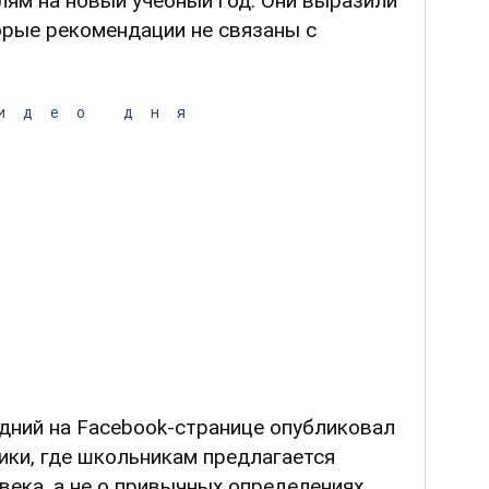
ям на новый учебный год. Они выразили
орые рекомендации не связаны с
идео дня
дний на Facebook-странице опубликовал
ики, где школьникам предлагается
века, а не о привычных определениях