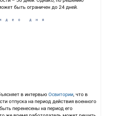
сти – 56 дней. Однако, по решению
может быть ограничен до 24 дней.
идео дня
бъясняет в интервью
Освитории
, что в
сти отпуска на период действия военного
 быть перенесены на период его
 то же время работодатель может решить