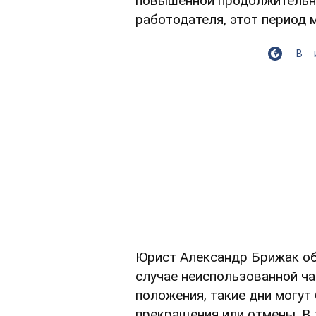
повышенной продолжительно
работодателя, этот период 
В
Юрист Александр Брижак о
случае неиспользованной ча
положения, такие дни могут
прекращения или отмены. В