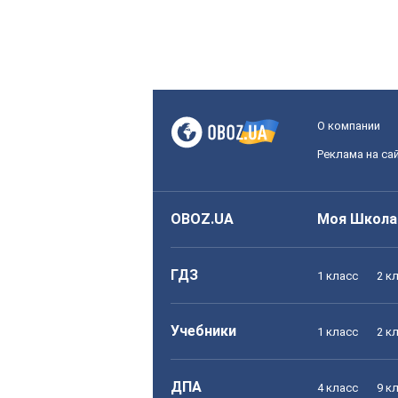
О компании
Реклама на са
OBOZ.UA
Моя Школа
ГДЗ
1 класс
2 к
Учебники
1 класс
2 к
ДПА
4 класс
9 к