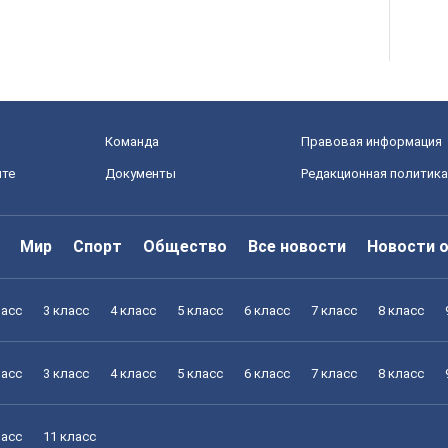
Команда
Правовая информация
йте
Документы
Редакционная политика
Мир
Спорт
Общество
Все новости
Новости 
ласс
3 класс
4 класс
5 класс
6 класс
7 класс
8 класс
ласс
3 класс
4 класс
5 класс
6 класс
7 класс
8 класс
ласс
11 класс