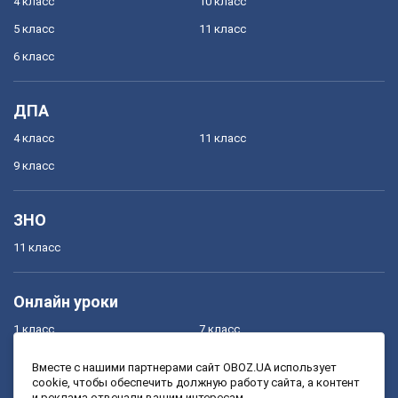
4 класс
10 класс
5 класс
11 класс
6 класс
ДПА
4 класс
11 класс
9 класс
ЗНО
11 класс
Онлайн уроки
1 класс
7 класс
2 класс
8 класс
Вместе с нашими партнерами сайт OBOZ.UA использует
cookie, чтобы обеспечить должную работу сайта, а контент
3 класс
9 класс
и реклама отвечали вашим интересам.