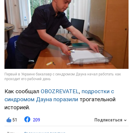
Как сообщал
OBOZREVATEL
,
подростки с
синдромом Дауна поразили
трогательной
историей.
51
209
Подписаться