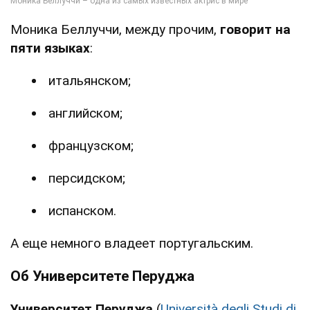
Моника Беллуччи, между прочим,
говорит на
пяти языках
:
итальянском;
английском;
французском;
персидском;
испанском.
А еще немного владеет португальским.
Об Университете Перуджа
Университет
Перуджа
(
Università degli Studi di