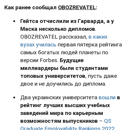
Как ранее сообщал
OBOZREVATEL
:
Гейтса отчислили из Гарварда, а у
Маска несколько дипломов
.
OBOZREVATEL рассказал,
в каких
вузах училась
первая пятерка рейтинга
самых богатых людей планеты по
версии Forbes.
Б
удущие
миллиардеры были студентами
топовых университетов
, пусть даже
двое и не доучились до диплома.
Два украинских университета
вошли
в
рейтинг лучших высших учебных
заведений мира по карьерным
возможностям выпускников
–
QS
Graduate Employability Rankings 2022
.