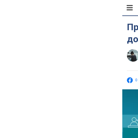
Пр
до
0