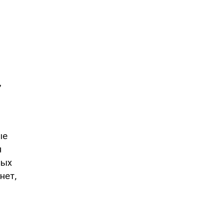
,
ые
я
ных
нет,