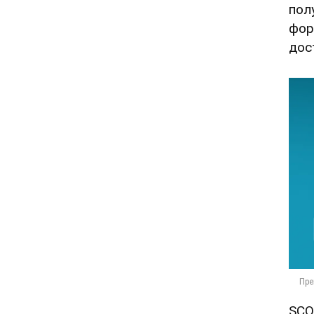
пол
фор
дос
SCO