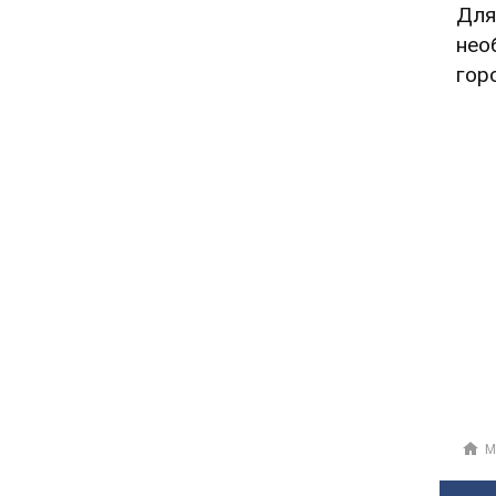
Для
нео
гор
М