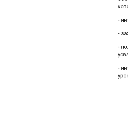
кот
- и
- з
- п
усв
- и
уро