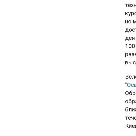
тех
кур
но 
дос
дея
100
раз
выс
Всл
"Осв
Обр
обр
бли
тече
Кие