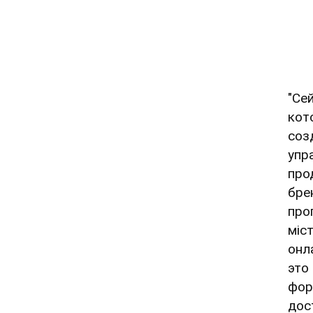
"Се
кот
соз
упр
про
бре
про
міс
онл
это
фор
дос