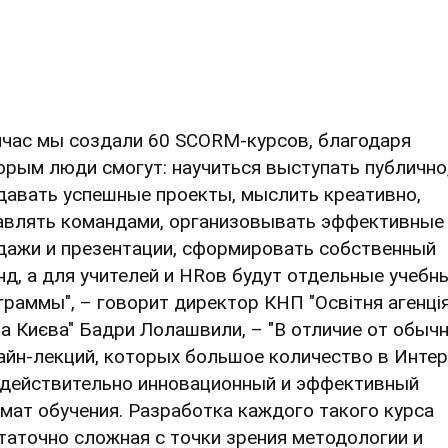
йчас мы создали 60 SCORM-курсов, благодаря
орым люди смогут: научиться выступать публично
давать успешные проекты, мыслить креативно,
авлять командами, организовывать эффективные
дажи и презентации, сформировать собственный
нд, а для учителей и HRов будут отдельные учебн
граммы", – говорит директор КНП "Освітня агенці
та Києва" Бадри Лолашвили, – "В отличие от обыч
айн-лекций, которых большое количество в Интер
 действительно инновационный и эффективный
мат обучения. Разработка каждого такого курса
таточно сложная с точки зрения методологии и