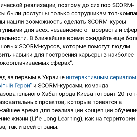
нической реализации, поэтому до сих пор SCORM-
сы были доступны только сотрудникам топ-компа
мы нашли возможность сделать SCORM-курсы
тупными для всех, независимо от возраста и сфе
тельности. В ближайшее время ожидайте еще бол
 новых SCORM-курсов, которые помогут людям
вить навыки для построения карьеры в наиболее
окооплачиваемых сферах".
ед за первым в Украине
интерактивным сериалом
ітній Герой"
и SCORM-курсами, команда
азовательного Хаба города Киева готовит 20 топ
азовательных проектов, которые появятся в
жайшее время для реализации концепции обучени
ние жизни (Life Long Learning), как на территории
ва, так и всей страны.