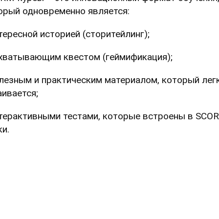
орый одновременно является:
нтересной историей (сторитейлинг);
ахватывающим квестом (геймификация);
олезным и практическим материалом, который лег
аивается;
нтерактивными тестами, которые встроены в SCO
ки.