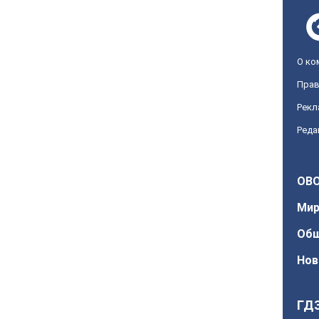
О ко
Прав
Рекл
Реда
OBO
Ми
Об
Нов
ГД