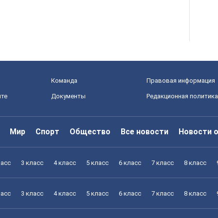
Команда
Правовая информация
йте
Документы
Редакционная политика
Мир
Спорт
Общество
Все новости
Новости 
ласс
3 класс
4 класс
5 класс
6 класс
7 класс
8 класс
ласс
3 класс
4 класс
5 класс
6 класс
7 класс
8 класс