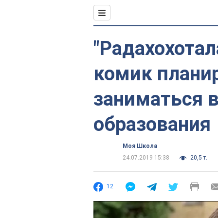
"Радахохотал
комик планир
заниматься 
образования
Моя Школа
24.07.2019 15:38
20,5 т.
12