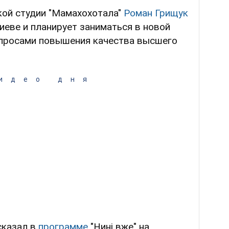
ой студии "Мамахохотала"
Роман Грищук
Киеве и планирует заниматься в новой
просами повышения качества высшего
идео дня
сказал в
программе
"Нині вже" на