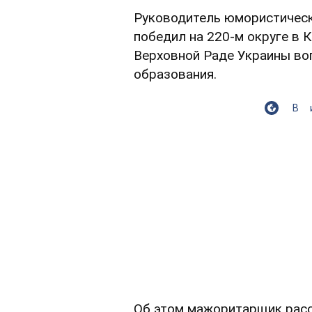
Руководитель юмористическ
победил на 220-м округе в 
Верховной Раде Украины во
образования.
В
Об этом мажоритарщик рас