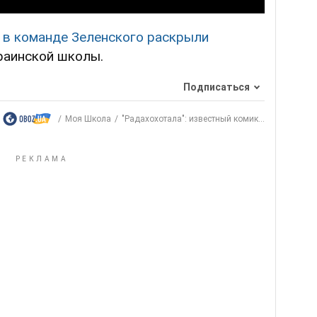
,
в команде Зеленского раскрыли
раинской школы.
Подписаться
Моя Школа
"Радахохотала": известный комик...