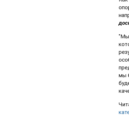
опо
нап
дос
"Мы
кот
рез
осо
пре
мы 
буд
кач
Чит
кат