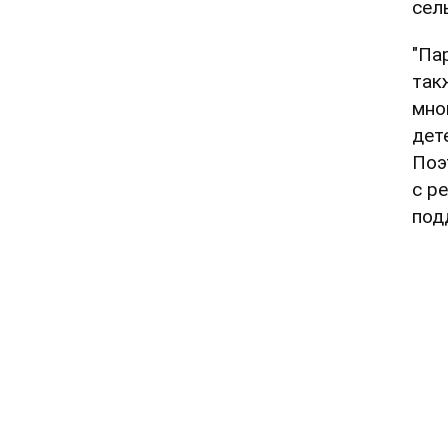
сел
"Па
так
мно
дет
Поэ
с р
под