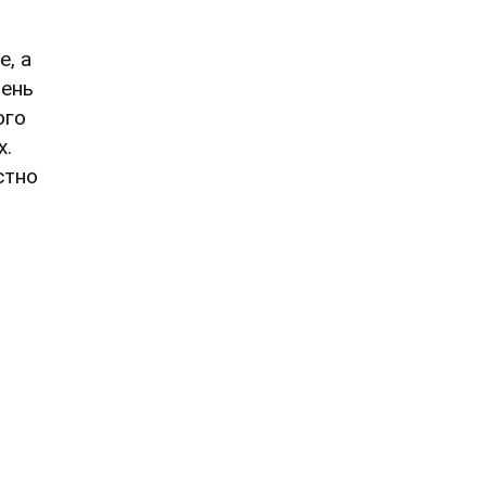
, а
чень
ого
х.
стно