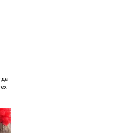
гда
тех