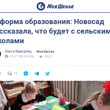
форма образования: Новосад
ссказала, что будет с сельски
колами
Ольга Веркалец
Моя Школа
19.11.2019 12:06
23,0 т.
6
13