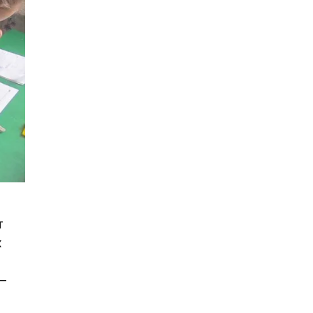
т
х
 –