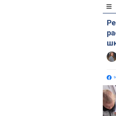
Ре
ра
ш
9