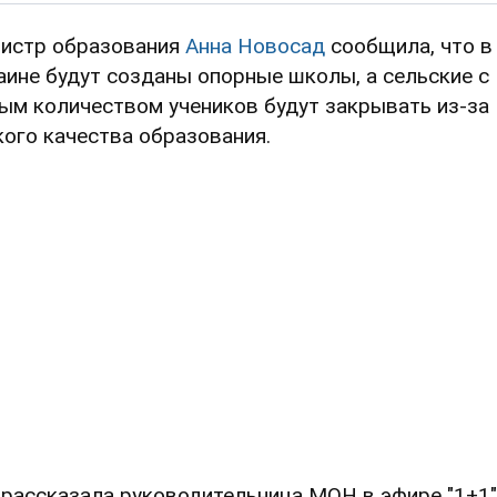
истр образования
Анна Новосад
сообщила, что в
аине будут созданы опорные школы, а сельские с
ым количеством учеников будут закрывать из-за
кого качества образования.
 рассказала руководительница МОН в эфире "1+1",