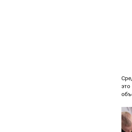
Сре
это
объ