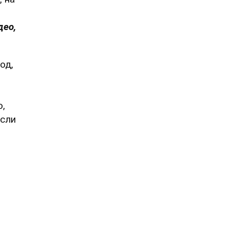
део,
од,
о,
если