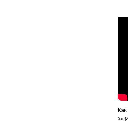
Как
за 