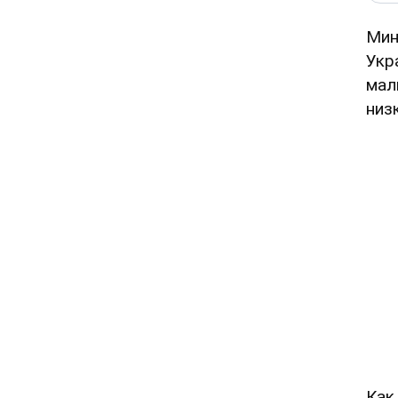
Мин
Укр
мал
низ
Как