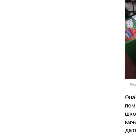
Она
пом
шко
кач
дат