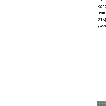
ког
нуж
отк
уро