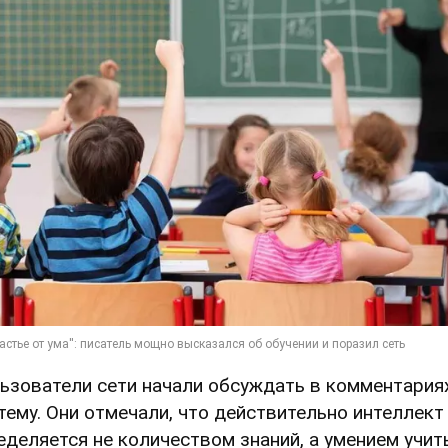
ьзователи сети начали обсуждать в комментария
 тему. Они отмечали, что действительно интеллект
еделяется не количеством знаний, а умением учит