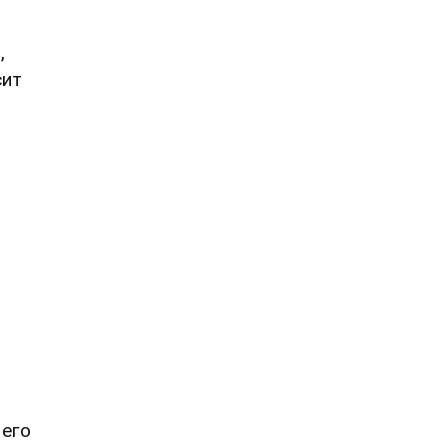
,
сит
 его