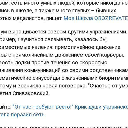
вам, есть много умных людей, которые никогда не
лись в школе, а также много глупых – бывших
отых медалистов, пишет
Моя Школа OBOZREVATE
зум выращивается совсем другими упражнениями.
ример, научиться связывать, казалось бы,
овместимые явления: прямолинейное движение
зов с прямолинейным движением своей карьеры,
рость лодки против течения со скоростью
аживания коммуникаций со своими родственникам
ематические синусоиды с жизненными биоритмам
тому и возникла новая поговорка: "Счастье от ума"
етил Спиваковский.
айте:
"От нас требуют всего!" Крик души украинск
теля поразил сеть
его мнению, раньше люди думали, что умнее тот, у