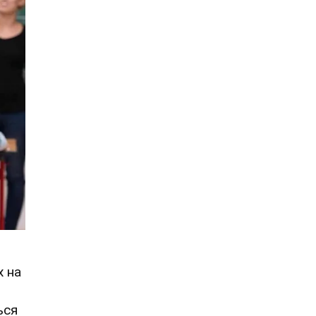
х на
ься