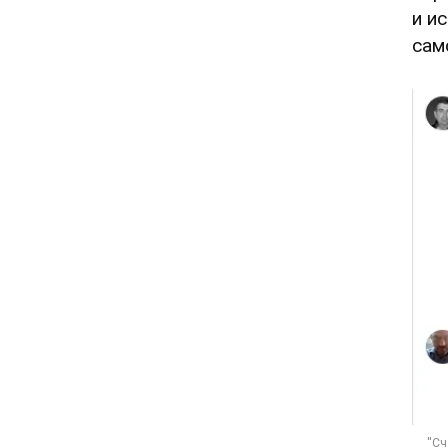
и и
сам