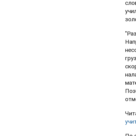
сло
учи
зол
"Ра
Нап
нес
гру
ско
нал
мат
Поэ
отм
Чит
учи
По 