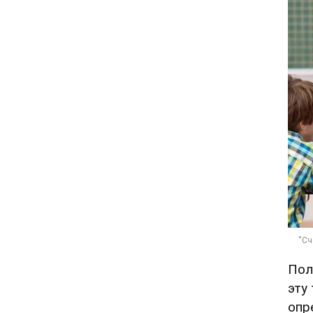
Пол
эту
опр