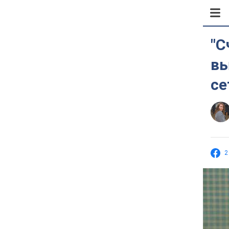
"С
вы
се
2