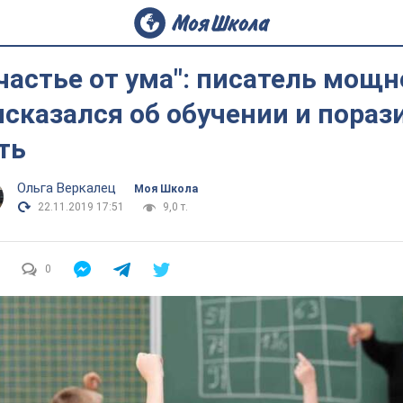
частье от ума": писатель мощн
сказался об обучении и пораз
ть
Ольга Веркалец
Моя Школа
22.11.2019 17:51
9,0 т.
0