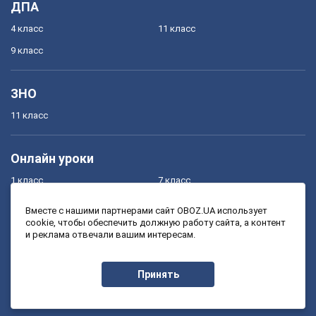
ДПА
4 класс
11 класс
9 класс
ЗНО
11 класс
Онлайн уроки
1 класс
7 класс
2 класс
8 класс
Вместе с нашими партнерами сайт OBOZ.UA использует
cookie, чтобы обеспечить должную работу сайта, а контент
3 класс
9 класс
и реклама отвечали вашим интересам.
4 класс
10 класс
5 класс
11 класс
Принять
6 класс