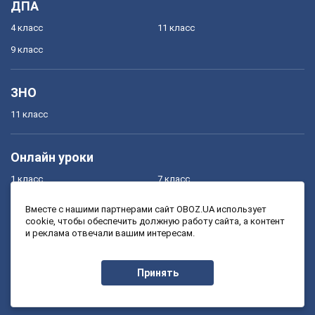
ДПА
4 класс
11 класс
9 класс
ЗНО
11 класс
Онлайн уроки
1 класс
7 класс
2 класс
8 класс
Вместе с нашими партнерами сайт OBOZ.UA использует
cookie, чтобы обеспечить должную работу сайта, а контент
3 класс
9 класс
и реклама отвечали вашим интересам.
4 класс
10 класс
5 класс
11 класс
Принять
6 класс