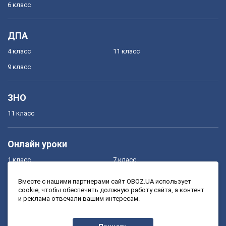
6 класс
ДПА
4 класс
11 класс
9 класс
ЗНО
11 класс
Онлайн уроки
1 класс
7 класс
2 класс
8 класс
Вместе с нашими партнерами сайт OBOZ.UA использует
cookie, чтобы обеспечить должную работу сайта, а контент
3 класс
9 класс
и реклама отвечали вашим интересам.
4 класс
10 класс
5 класс
11 класс