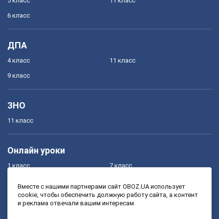
5 класс
11 класс
6 класс
ДПА
4 класс
11 класс
9 класс
ЗНО
11 класс
Онлайн уроки
1 класс
7 класс
2 класс
8 класс
Вместе с нашими партнерами сайт OBOZ.UA использует
cookie, чтобы обеспечить должную работу сайта, а контент
3 класс
9 класс
и реклама отвечали вашим интересам.
4 класс
10 класс