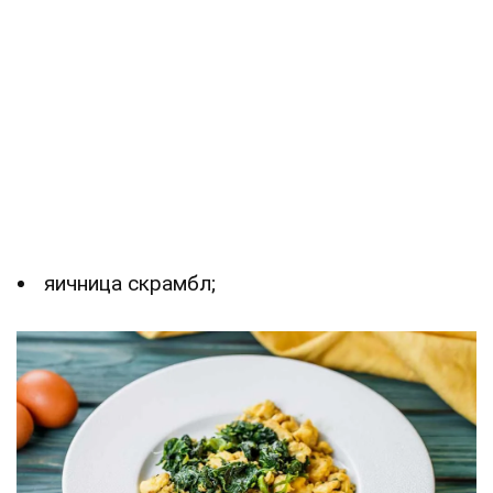
яичница скрамбл;