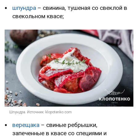
шпундра
– свинина, тушеная со свеклой в
свекольном квасе;
верещака
– свиные ребрышки,
запеченные в квасе со специями и