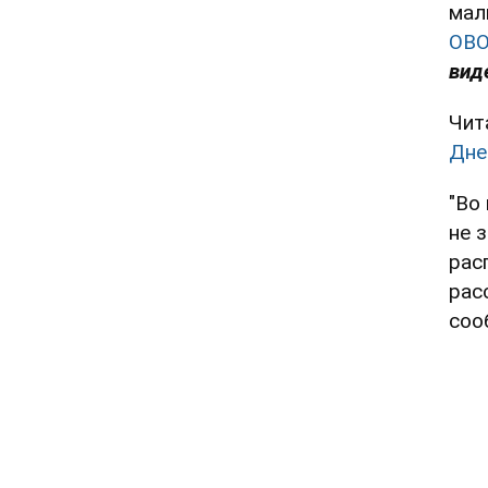
мал
OBO
вид
Чит
Дне
"Во
не 
рас
рас
соо