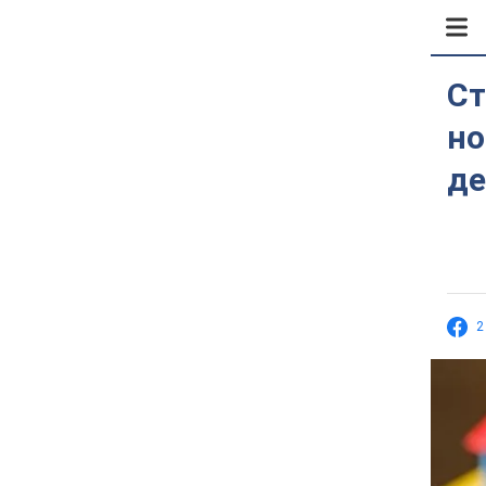
Ст
но
де
2