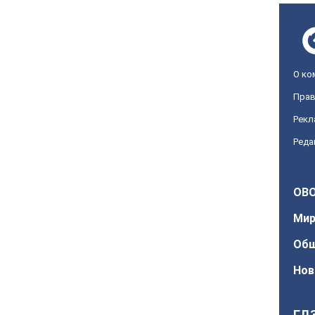
О ко
Прав
Рекл
Реда
OBO
Ми
Об
Нов
ГД