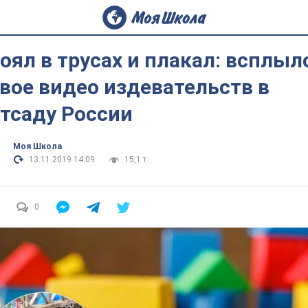
оял в трусах и плакал: всплыл
вое видео издевательств в
тсаду России
Моя Школа
13.11.2019 14:09
15,1 т.
0