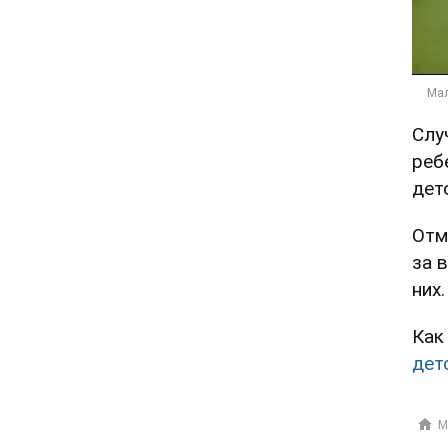
Слу
реб
дет
Отм
за 
них.
Как
дет
М