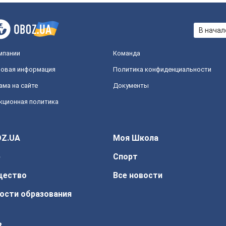
В начал
мпании
Команда
овая информация
Политика конфиденциальности
ама на сайте
Документы
кционная политика
Z.UA
Моя Школа
р
Спорт
щество
Все новости
ости образования
З