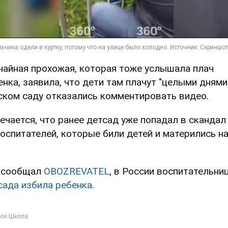
чайная прохожая, которая тоже услышала плач
енка, заявила, что дети там плачут "целыми днями"
ском саду отказались комментировать видео.
ечается, что ранее детсад уже попадал в скандал 
воспитателей, которые били детей и матерились н
 сообщал
OBOZREVATEL
, в России воспитательни
сада избила ребенка
.
оя Школа