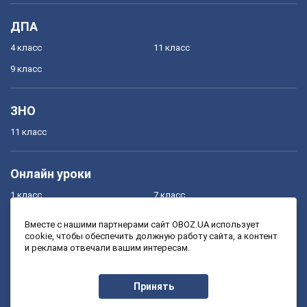
ДПА
4 класс
11 класс
9 класс
ЗНО
11 класс
Онлайн уроки
1 класс
7 класс
2 класс
8 класс
Вместе с нашими партнерами сайт OBOZ.UA использует
cookie, чтобы обеспечить должную работу сайта, а контент
3 класс
9 класс
и реклама отвечали вашим интересам.
4 класс
10 класс
5 класс
11 класс
Принять
6 класс