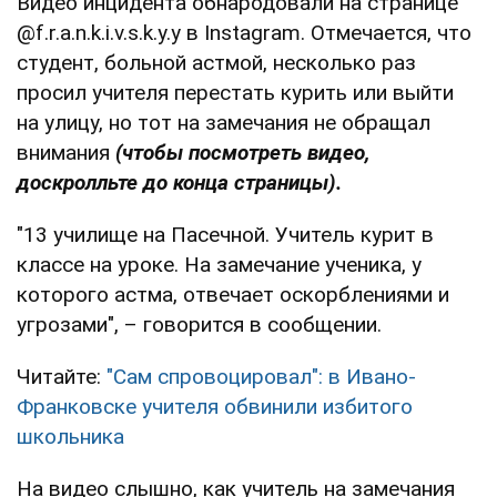
Видео инцидента обнародовали на странице
@f.r.a.n.k.i.v.s.k.y.y в Instagram. Отмечается, что
студент, больной астмой, несколько раз
просил учителя перестать курить или выйти
на улицу, но тот на замечания не обращал
внимания
(чтобы посмотреть видео,
доскролльте до конца страницы).
"13 училище на Пасечной. Учитель курит в
классе на уроке. На замечание ученика, у
которого астма, отвечает оскорблениями и
угрозами", – говорится в сообщении.
Читайте:
"Сам спровоцировал": в Ивано-
Франковске учителя обвинили избитого
школьника
На видео слышно, как учитель на замечания