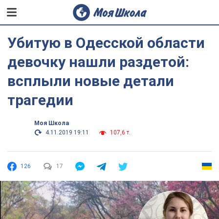
Убитую в Одесской области
девочку нашли раздетой:
всплыли новые детали
трагедии
Моя Школа
4.11.2019 19:11
107,6 т.
126
17