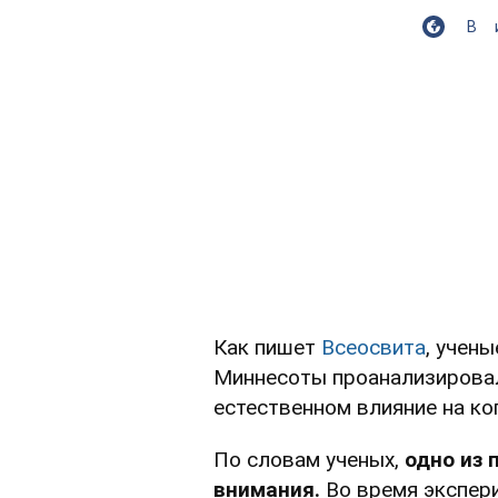
В
Как пишет
Всеосвита
, учен
Миннесоты проанализировал
естественном влияние на ко
По словам ученых,
одно из 
внимания.
Во время экспери