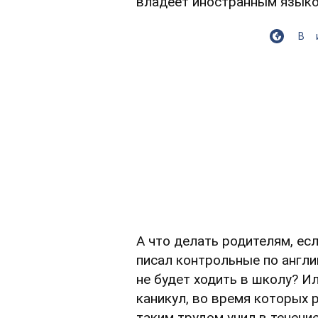
владеет иностранным языко
В
А что делать родителям, ес
писал контрольные по англи
не будет ходить в школу? И
каникул, во время которых р
таким трудом учил в течени