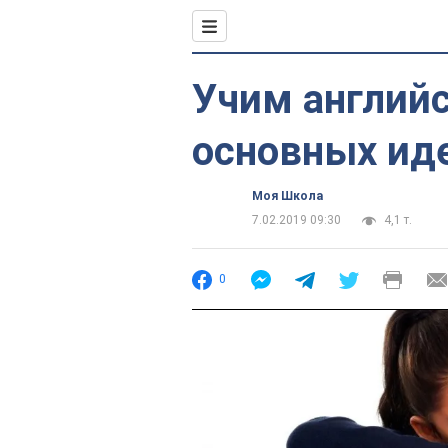
Учим англий
основных ид
Моя Школа
7.02.2019 09:30
4,1 т.
0