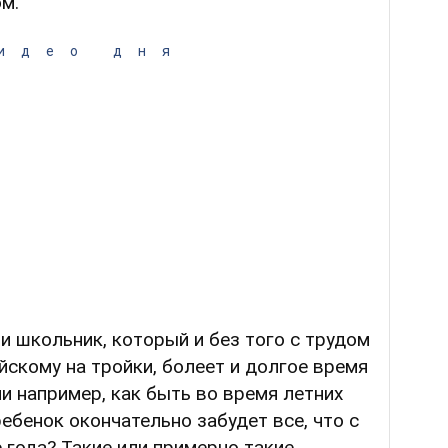
м.
идео дня
ли школьник, который и без того с трудом
йскому на тройки, болеет и долгое время
ли например, как быть во время летних
ебенок окончательно забудет все, что с
е года? Такие или примерно такие