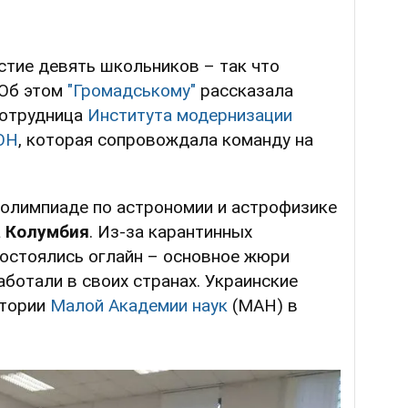
стие девять школьников – так что
 Об этом
"Громадському"
рассказала
 сотрудница
Института модернизации
ОН
, которая сопровождала команду на
 олимпиаде по астрономии и астрофизике
а
Колумбия
. Из-за карантинных
состоялись оглайн – основное жюри
аботали в своих странах. Украинские
атории
Малой Академии наук
(МАН) в