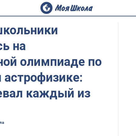
школьники
ь на
ой олимпиаде по
 астрофизике:
евал каждый из
ла