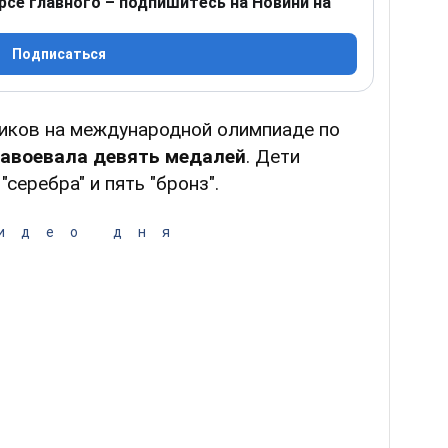
рсе главного – подпишитесь на Новини на
Подписаться
иков на международной олимпиаде по
завоевала девять медалей
. Дети
"серебра" и пять "бронз".
идео дня