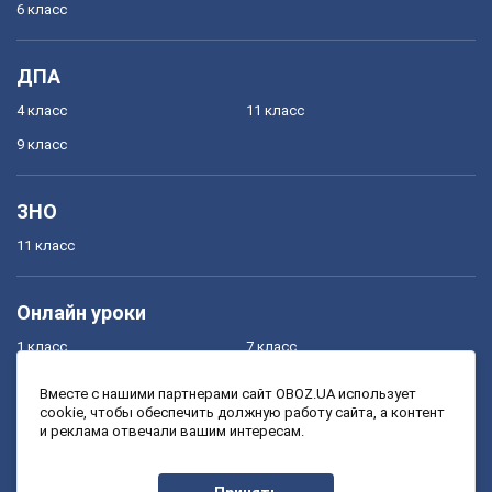
6 класс
ДПА
4 класс
11 класс
9 класс
ЗНО
11 класс
Онлайн уроки
1 класс
7 класс
2 класс
8 класс
Вместе с нашими партнерами сайт OBOZ.UA использует
cookie, чтобы обеспечить должную работу сайта, а контент
3 класс
9 класс
и реклама отвечали вашим интересам.
4 класс
10 класс
5 класс
11 класс