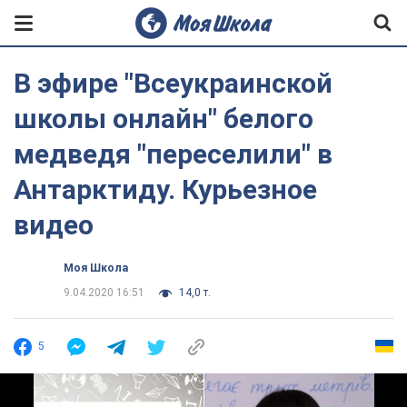
В эфире "Всеукраинской
школы онлайн" белого
медведя "переселили" в
Антарктиду. Курьезное
видео
Моя Школа
9.04.2020 16:51
14,0 т.
5