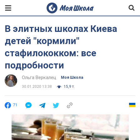
В элитных школах Киева
детей "кормили"
стафилококком: все
подробности
Ольга Веркалец
Моя Школа
30.01.2020 13:38
15,9 т.
71