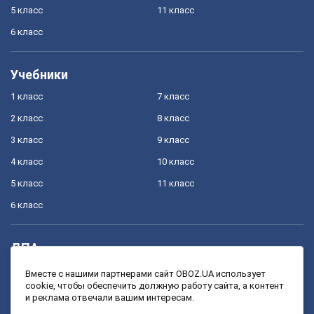
5 класс
11 класс
6 класс
Учебники
1 класс
7 класс
2 класс
8 класс
3 класс
9 класс
4 класс
10 класс
5 класс
11 класс
6 класс
ДПА
4 класс
11 класс
Вместе с нашими партнерами сайт OBOZ.UA использует
cookie, чтобы обеспечить должную работу сайта, а контент
9 класс
и реклама отвечали вашим интересам.