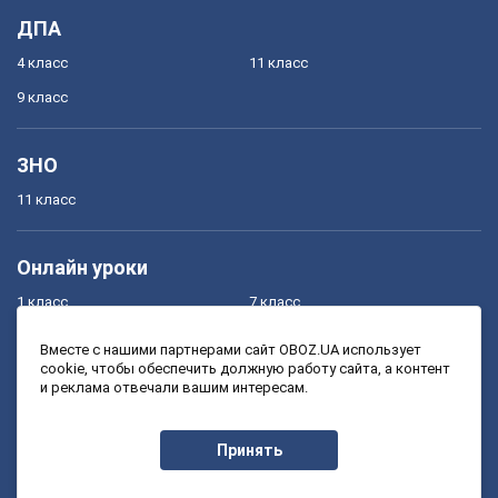
ДПА
4 класс
11 класс
9 класс
ЗНО
11 класс
Онлайн уроки
1 класс
7 класс
2 класс
8 класс
Вместе с нашими партнерами сайт OBOZ.UA использует
cookie, чтобы обеспечить должную работу сайта, а контент
3 класс
9 класс
и реклама отвечали вашим интересам.
4 класс
10 класс
5 класс
11 класс
Принять
6 класс