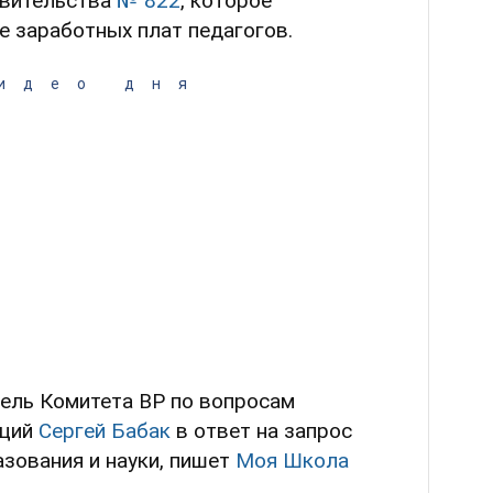
авительства
№ 822
, которое
 заработных плат педагогов.
идео дня
ель Комитета ВР по вопросам
аций
Сергей Бабак
в ответ на запрос
зования и науки, пишет
Моя Школа