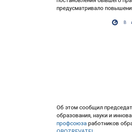
постановления бывшего пр
предусматривало повышение
В
Об этом сообщил председат
образования, науки и иннов
профсоюза
работников обра
OBOZREVATEL.