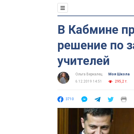
В Кабмине п
решение по 
учителей
Ольга Веркалец
Моя Школа
6.12.2019 14:51
295,2 т.
3710