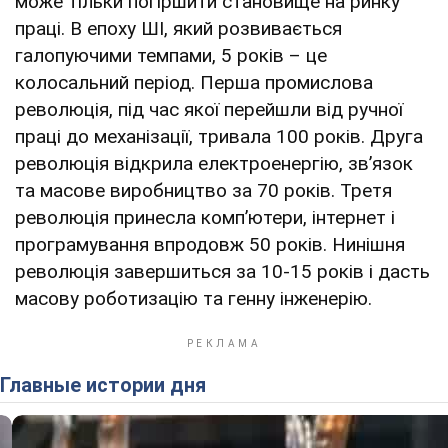
може тільки погіршити становище на ринку
праці. В епоху ШІ, який розвивається
галопуючими темпами, 5 років – це
колосальний період. Перша промислова
революція, під час якої перейшли від ручної
праці до механізації, тривала 100 років. Друга
революція відкрила електроенергію, зв’язок
та масове виробництво за 70 років. Третя
революція принесла комп’ютери, інтернет і
програмування впродовж 50 років. Нинішня
революція завершиться за 10-15 років і дасть
масову роботизацію та генну інженерію.
Главные истории дня