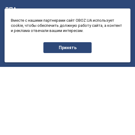
ДПА
4 класс
11 класс
Вместе с нашими партнерами сайт OBOZ.UA использует
cookie, чтобы обеспечить должную работу сайта, а контент
9 класс
и реклама отвечали вашим интересам.
ЗНО
Принять
11 класс
Онлайн уроки
1 класс
7 класс
2 класс
8 класс
3 класс
9 класс
4 класс
10 класс
5 класс
11 класс
6 класс