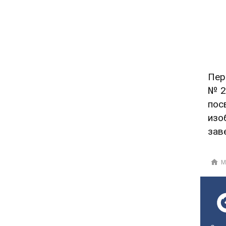
Пер
№ 2
пос
изо
зав
М