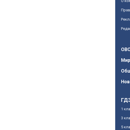
О ко
Прав
Рекл
Реда
OBO
Ми
Об
Нов
ГД
1 кл
3 кл
5 кл