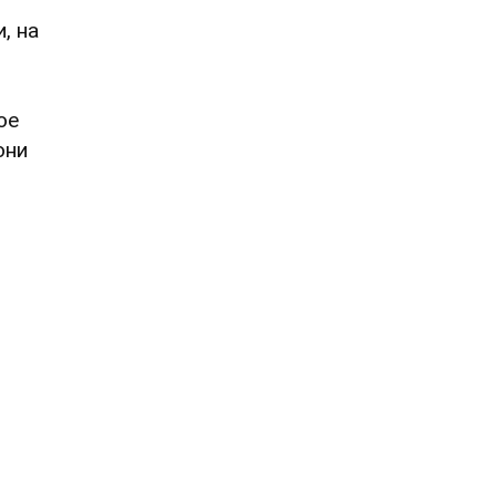
, на
ое
они