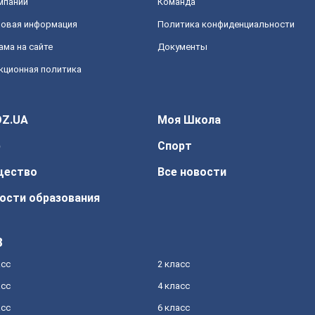
мпании
Команда
овая информация
Политика конфиденциальности
ама на сайте
Документы
кционная политика
Z.UA
Моя Школа
р
Спорт
щество
Все новости
ости образования
З
асс
2 класс
асс
4 класс
асс
6 класс