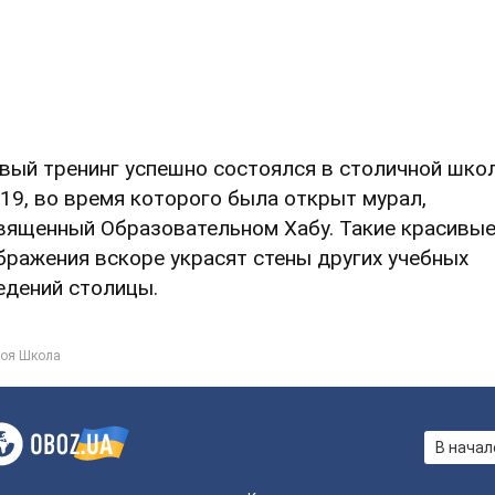
вый тренинг успешно состоялся в столичной шко
19, во время которого была открыт мурал,
вященный Образовательном Хабу. Такие красивы
бражения вскоре украсят стены других учебных
едений столицы.
оя Школа
В начал