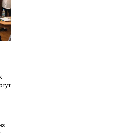
х
огут
из
г