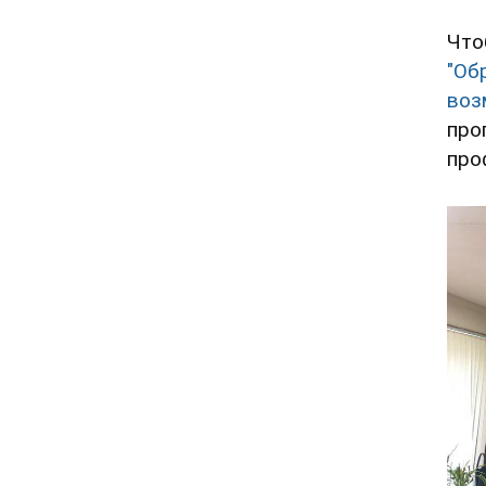
Что
"Об
воз
про
про