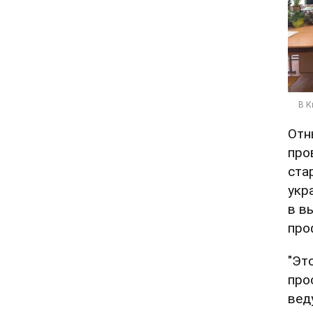
Отн
про
ста
укр
в в
про
"Эт
про
вед