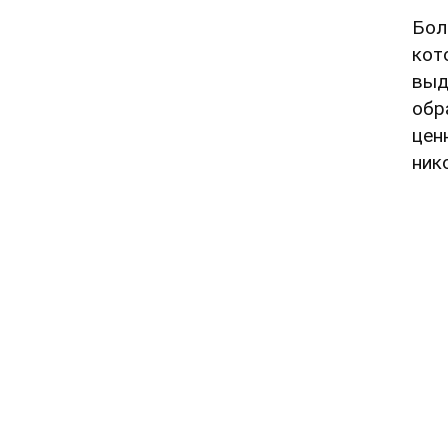
Бол
кот
выд
обр
цен
ник