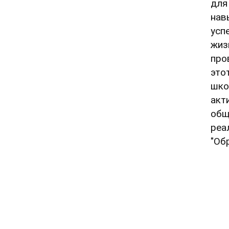
для
нав
усп
жиз
про
это
шко
акт
общ
реа
"Об