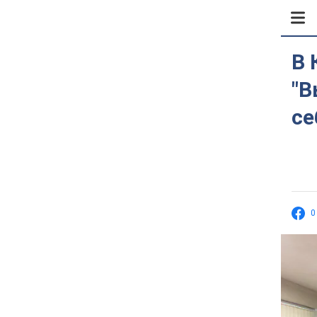
В 
"В
се
0