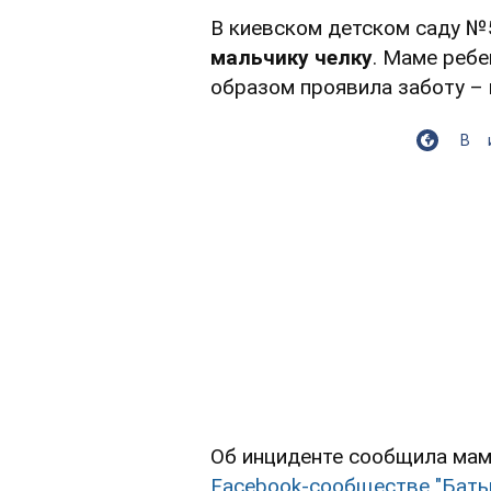
В киевском детском саду №
мальчику челку
. Маме ребе
образом проявила заботу –
В
Об инциденте сообщила ма
Facebook-сообществе "Бать