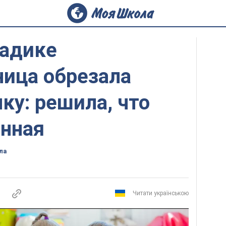
садике
ница обрезала
ку: решила, что
нная
ла
Читати українською