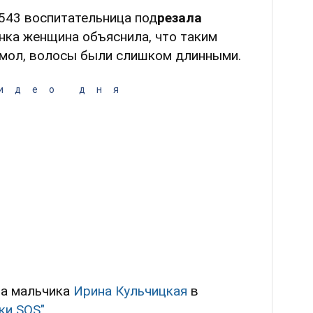
543 воспитательница под
резала
нка женщина объяснила, что таким
 мол, волосы были слишком длинными.
идео дня
ма мальчика
Ирина Кульчицкая
в
ки SOS"
.