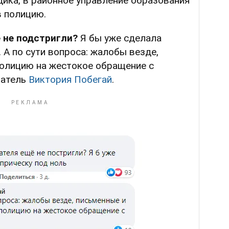
ика, в районное управление образования
в полицию.
 не подстригли?
Я бы уже сделала
 А по сути вопроса: жалобы везде,
полицию на жестокое обращение с
ватель
Виктория Побегай
.