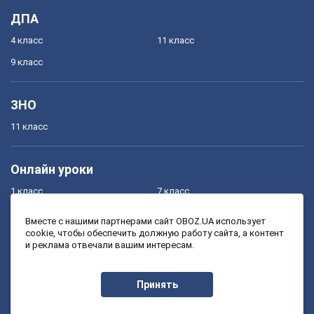
ДПА
4 класс
11 класс
9 класс
ЗНО
11 класс
Онлайн уроки
1 класс
7 класс
2 класс
8 класс
Вместе с нашими партнерами сайт OBOZ.UA использует
cookie, чтобы обеспечить должную работу сайта, а контент
3 класс
9 класс
и реклама отвечали вашим интересам.
4 класс
10 класс
5 класс
11 класс
Принять
6 класс