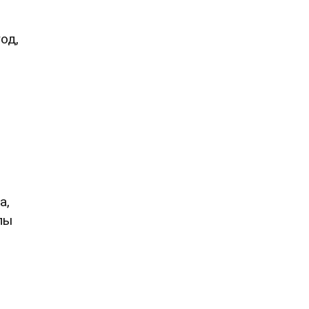
од,
а,
пы