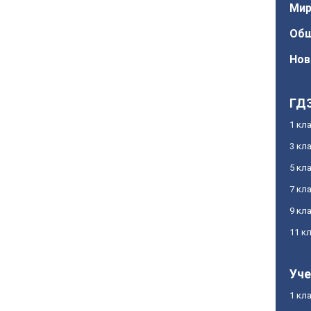
Ми
Об
Нов
ГД
1 кл
3 кл
5 кл
7 кл
9 кл
11 к
Уче
1 кл