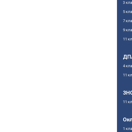
3 кл
5 кл
7 кл
9 кл
11 к
ДП
4 кл
11 к
ЗН
11 к
Онл
1 кл