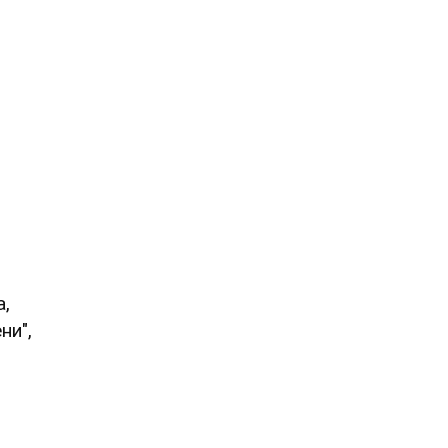
а,
ни",