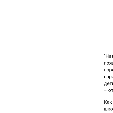
"На
поя
пор
спр
дет
– о
Как
шко