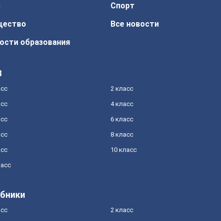
р
Спорт
щество
Все новости
ости образования
З
асс
2 класс
асс
4 класс
асс
6 класс
асс
8 класс
асс
10 класс
ласс
бники
асс
2 класс