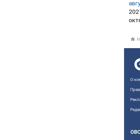
авг
202
окт
М
О ко
Прав
Рекл
Реда
OBO