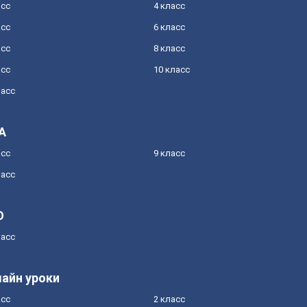
асс
4 класс
асс
6 класс
асс
8 класс
асс
10 класс
ласс
А
асс
9 класс
ласс
О
ласс
айн уроки
асс
2 класс