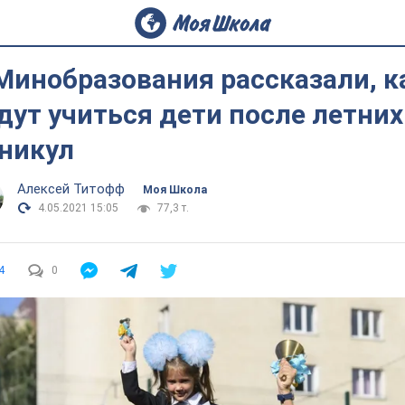
Минобразования рассказали, к
дут учиться дети после летних
никул
Алексей Титофф
Моя Школа
4.05.2021 15:05
77,3 т.
4
0