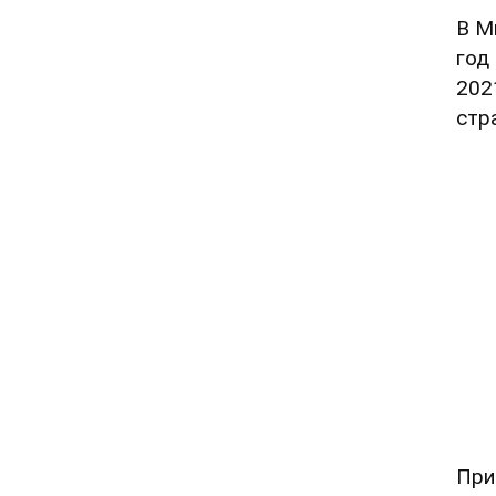
В М
год
202
стр
При