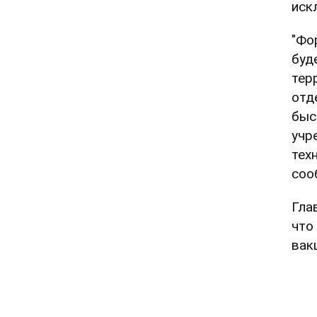
иск
"Фо
буд
тер
отд
быс
учр
тех
соо
Гла
что
вак