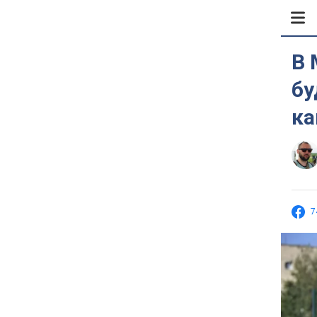
В 
бу
ка
7