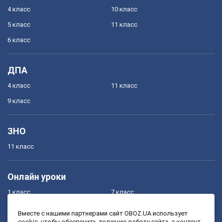
4 класс
10 класс
5 класс
11 класс
6 класс
ДПА
4 класс
11 класс
9 класс
ЗНО
11 класс
Онлайн уроки
1 класс
7 класс
2 класс
8 класс
Вместе с нашими партнерами сайт OBOZ.UA использует
cookie, чтобы обеспечить должную работу сайта, а контент