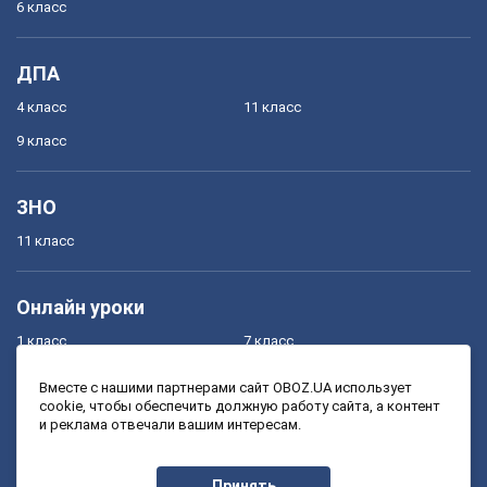
6 класс
ДПА
4 класс
11 класс
9 класс
ЗНО
11 класс
Онлайн уроки
1 класс
7 класс
2 класс
8 класс
Вместе с нашими партнерами сайт OBOZ.UA использует
cookie, чтобы обеспечить должную работу сайта, а контент
3 класс
9 класс
и реклама отвечали вашим интересам.
4 класс
10 класс
5 класс
11 класс
Принять