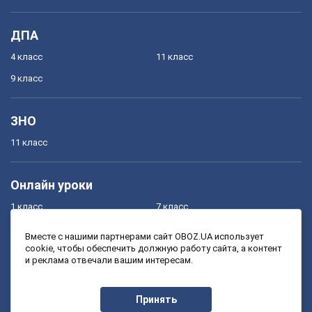
ДПА
4 класс
11 класс
9 класс
ЗНО
11 класс
Онлайн уроки
1 класс
7 класс
2 класс
8 класс
Вместе с нашими партнерами сайт OBOZ.UA использует
cookie, чтобы обеспечить должную работу сайта, а контент
3 класс
9 класс
и реклама отвечали вашим интересам.
4 класс
10 класс
5 класс
11 класс
Принять