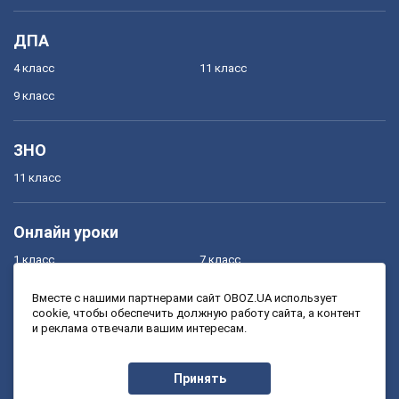
ДПА
4 класс
11 класс
9 класс
ЗНО
11 класс
Онлайн уроки
1 класс
7 класс
2 класс
8 класс
Вместе с нашими партнерами сайт OBOZ.UA использует
cookie, чтобы обеспечить должную работу сайта, а контент
3 класс
9 класс
и реклама отвечали вашим интересам.
4 класс
10 класс
5 класс
11 класс
Принять
6 класс