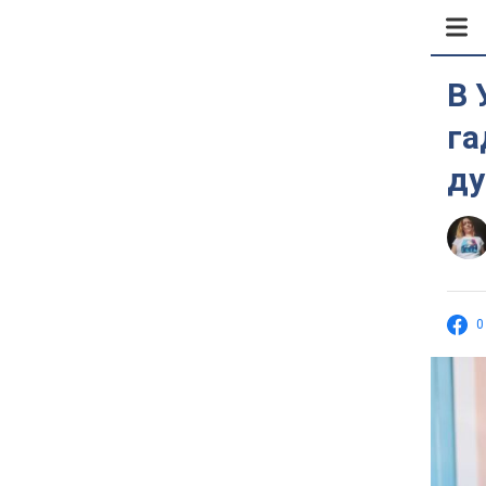
В 
га
ду
0