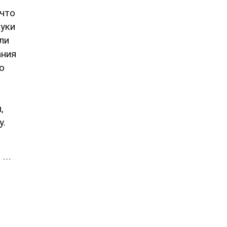
 что
ауки
ли
ания
о
,
у.