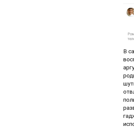
В с
вос
арг
род
шут
отв
пол
раз
гад
исп