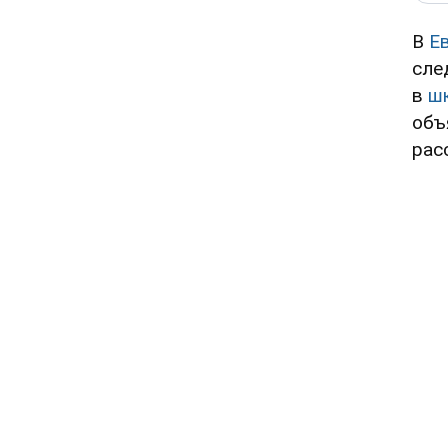
В
Е
сле
в
ш
объ
рас