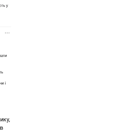
ику,
 в