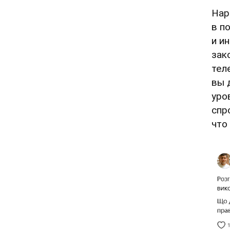
Нар
в п
и и
зак
тел
вы 
уро
спр
что