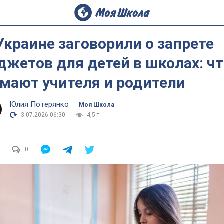
Украине заговорили о запрете
джетов для детей в школах: ч
мают учителя и родители
Юлия Потерянко
Моя Школа
3.07.2026 06:30
4,5 т.
0