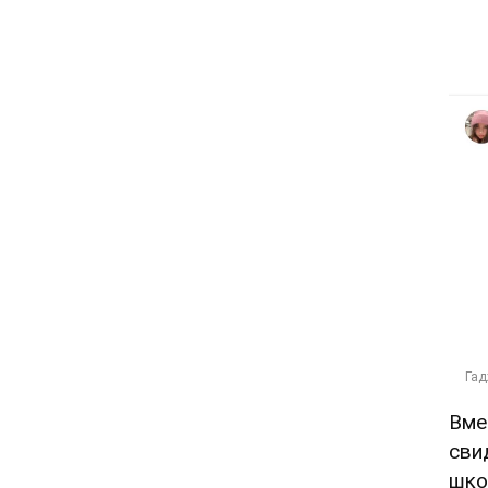
Вме
сви
шко