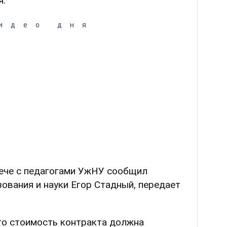
я.
идео дня
рече с педагогами УжНУ сообщил
ования и науки Егор Стадный, передает
то стоимость контракта должна