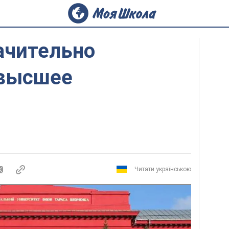
ачительно
 высшее
Читати українською