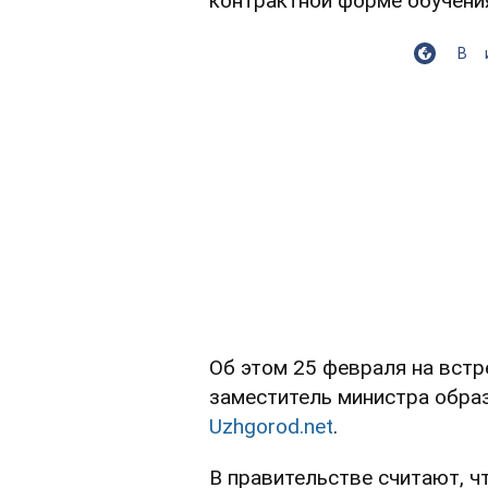
контрактной форме обучени
В
Об этом 25 февраля на вст
заместитель министра образ
Uzhgorod.net
.
В правительстве считают, ч