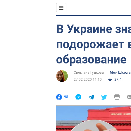
В Украине зн
подорожает
образование
Светлана Гудкова
Моя Школа
27.02.2020 11:10
27,4 т.
98