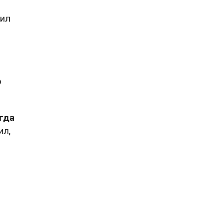
вил
о
гда
ил,