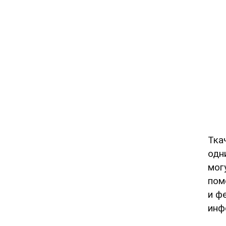
Тка
одн
мог
пом
и ф
инф