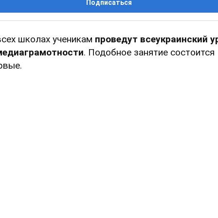
Подписаться
всех школах ученикам
проведут всеукраинский у
медиаграмотности
. Подобное занятие состоится
рвые.