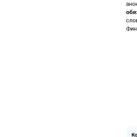
ано
обя
сло
Фин