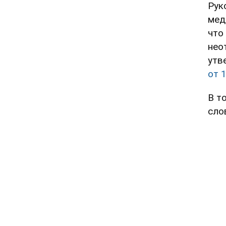
Рук
мед
что
нео
утв
от 
В т
сло