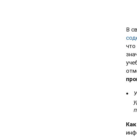
В с
сод
что
зна
уче
отм
про
У
у
п
Как
инф