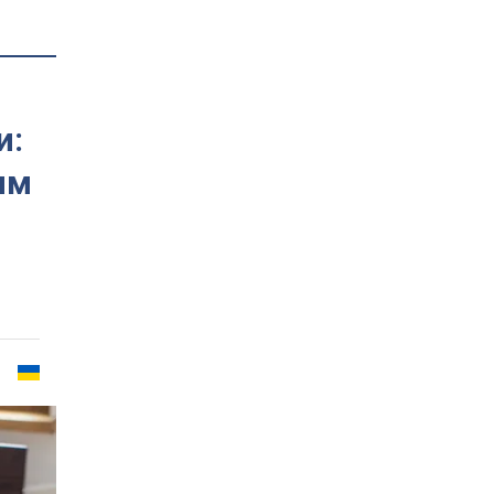
и:
им