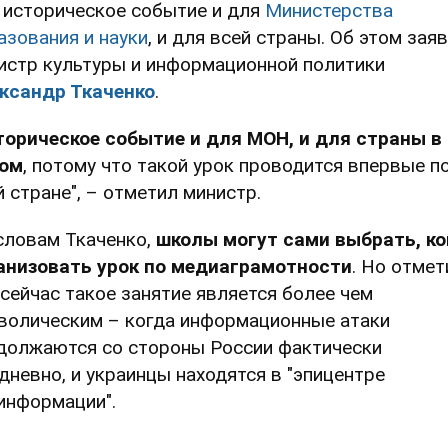
 историческое событие и для
Министерства
азования и науки
, и для всей страны. Об этом зая
истр культуры и информационной политики
ксандр Ткаченко
.
торическое событие и для МОН, и для страны в
ом
, потому что такой урок проводится впервые п
й стране", – отметил министр.
словам Ткаченко,
школы могут сами выбрать, ко
анизовать урок по медиаграмотности
. Но отмет
 сейчас такое занятие является более чем
волическим – когда информационные атаки
должаются со стороны России фактически
дневно, и украинцы находятся в "эпицентре
информации".