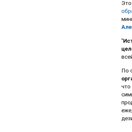
Это
обр
мин
Але
"
Ис
цел
все
По 
орг
что
сим
про
еже
дез