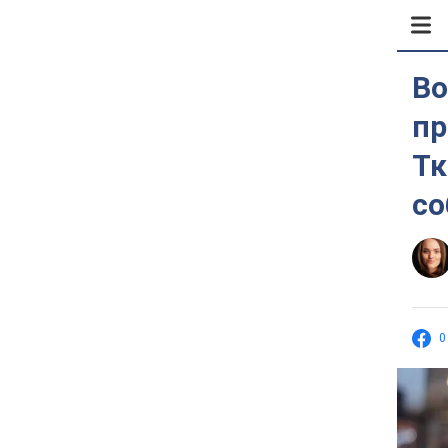
Во
пр
Тк
с
0