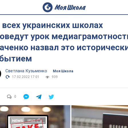
 всех украинских школах
оведут урок медиаграмотност
аченко назвал это историческ
обытием
Светлана Кузьменко
Моя Школа
17.02.2022 17:01
939
0