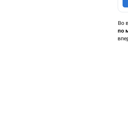
Во 
по 
впе