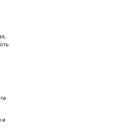
л,
есть
кта
 и