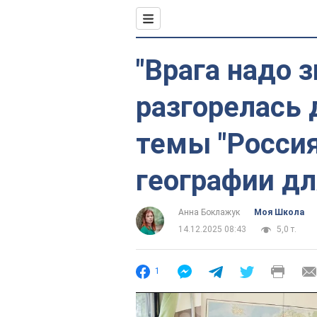
"Врага надо з
разгорелась 
темы "Россия
географии дл
Анна Боклажук
Моя Школа
14.12.2025 08:43
5,0 т.
1