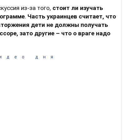
куссия из-за того,
стоит ли изучать
рограмме
.
Часть украинцев считает, что
вторжения дети не должны получать
соре, зато другие – что о враге надо
идео дня