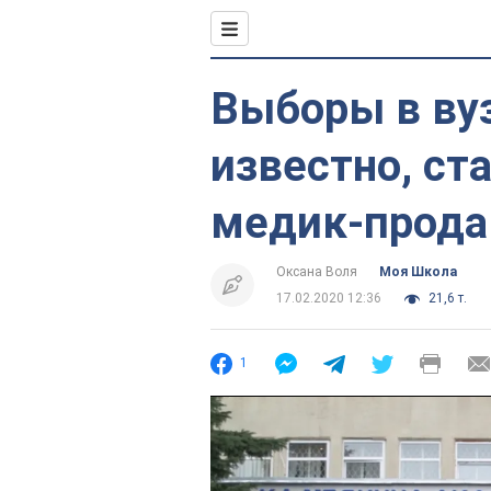
Выборы в вуз
известно, ст
медик-прода
Оксана Воля
Моя Школа
17.02.2020 12:36
21,6 т.
1