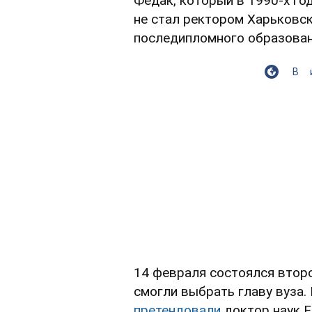
Федак, который в 1990-х год
не стал ректором Харьковс
последипломного образован
В
14 февраля состоялся второ
смогли выбрать главу вуза.
претендовали
доктор наук Е