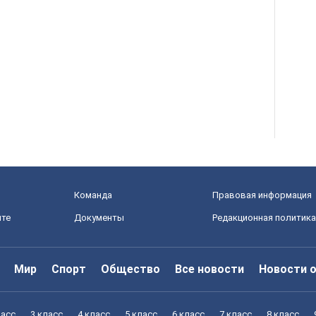
Команда
Правовая информация
йте
Документы
Редакционная политика
Мир
Спорт
Общество
Все новости
Новости 
ласс
3 класс
4 класс
5 класс
6 класс
7 класс
8 класс