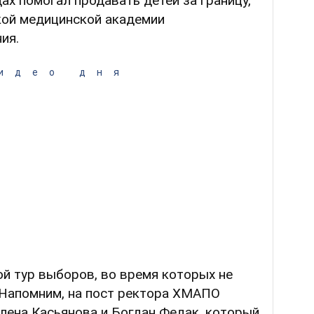
ах помогал продавать детей за границу,
кой медицинской академии
ия.
идео дня
й тур выборов, во время которых не
 Напомним, на пост ректора ХМАПО
лена Касьянова и Богдан Федак, который