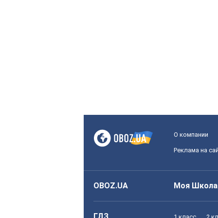
О компании
Реклама на са
OBOZ.UA
Моя Школа
ГДЗ
1 класс
2 к